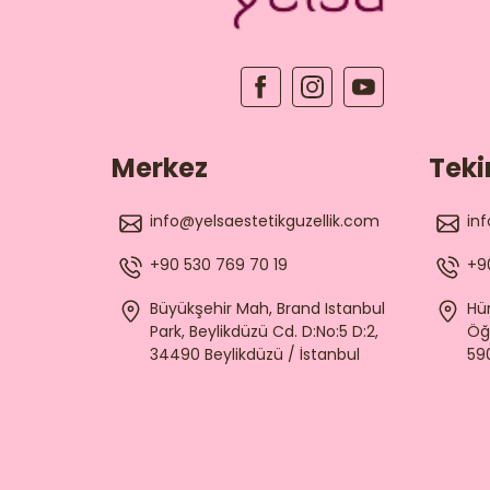
Merkez
Teki
info@yelsaestetikguzellik.com
in
+90 530 769 70 19
+9
Büyükşehir Mah, Brand Istanbul
Hür
Park, Beylikdüzü Cd. D:No:5 D:2,
Öğ
34490 Beylikdüzü / İstanbul
59