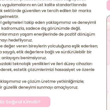
ik uygulamalarını en üst kalite standartlarında
k sektörde güvenilen ve tercih edilen bir marka
 gelmektir.
el gelişmeleri takip eden yaklaşımımız ve deneyimli
kadromuzla, sadece dış görünümde değil,
nlarımızın yaşam enerjilerinde de pozitif dönüşüm
ayı hedefliyoruz.
e değer veren bireylerin yolculuğuna eşlik ederken;
saygılı, etik değerlere bağlı ve sürdürülebilir bir
 anlayışını benimsiyoruz.
zdaki teknolojik yenilikleri ve ileri düzey cihazları
ederek, estetik çözümlerimizi hassasiyet ve özenle
aklaşımımız ve çözüm üretme yetkinliğimizle;
n bir güzellik deneyimi sunmayı amaçlıyoruz.
liz Sağıral Kimdir?