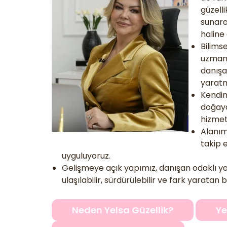
güzell
sunara
haline
Bilims
uzman 
danışa
yaratm
Kendin
doğaya 
hizmet
Alanımı
takip 
uyguluyoruz.
Gelişmeye açık yapımız, danışan odaklı y
ulaşılabilir, sürdürülebilir ve fark yarata
Neden Yelsa Güzellik?
Ye