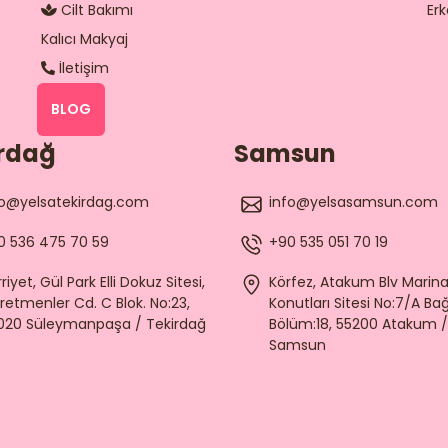
Cilt Bakımı
Erk
Kalıcı Makyaj
İletişim
BLOG
rdağ
Samsun
fo@yelsatekirdag.com
info@yelsasamsun.com
0 536 475 70 59
+90 535 051 70 19
riyet, Gül Park Elli Dokuz Sitesi,
Körfez, Atakum Blv Marin
retmenler Cd. C Blok. No:23,
Konutları Sitesi No:7/A Ba
020 Süleymanpaşa / Tekirdağ
Bölüm:18, 55200 Atakum /
Samsun