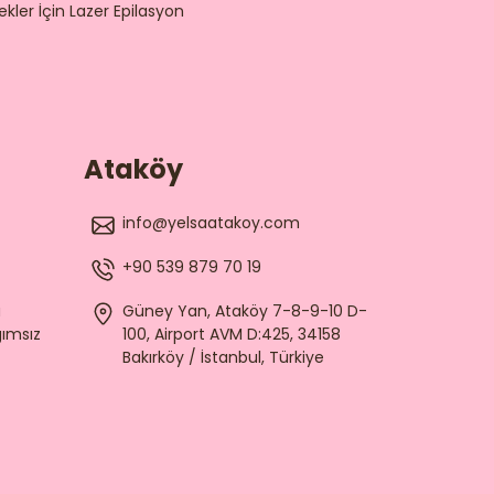
ekler İçin Lazer Epilasyon
Ataköy
info@yelsaatakoy.com
+90 539 879 70 19
a
Güney Yan, Ataköy 7-8-9-10 D-
ğımsız
100, Airport AVM D:425, 34158
Bakırköy / İstanbul, Türkiye